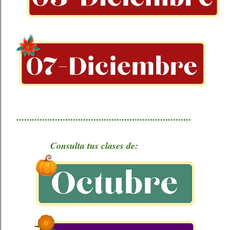
....................................................................
Consulta tus clases de: