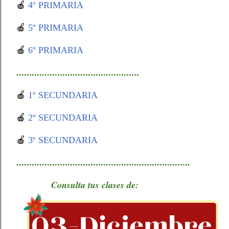
🍎
4º PRIMARIA
🍎
5º PRIMARIA
🍎
6º PRIMARIA
................................................
🍎
1º SECUNDARIA
🍎
2º SECUNDARIA
🍎
3º SECUNDARIA
....................................................................
Consulta tus clases de: