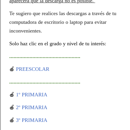
aparecerá que la descarga no es posible.
Te sugiero que realices las descargas a través de tu
computadora de escritorio o laptop para evitar
inconvenientes.
Solo haz clic en el grado y nivel de tu interés:
.................................................
🍎
PREESCOLAR
.................................................
🍎
1º PRIMARIA
🍎
2º PRIMARIA
🍎
3º PRIMARIA