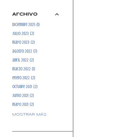
Archivo
diciembre 2025
1
julio 2023
2
mayo 2023
2
agosto 2022
7
abril 2022
2
marzo 2022
1
enero 2022
2
octubre 2021
2
junio 2021
2
mayo 2021
2
abril 2021
4
MOSTRAR MÁS
marzo 2021
1
febrero 2021
1