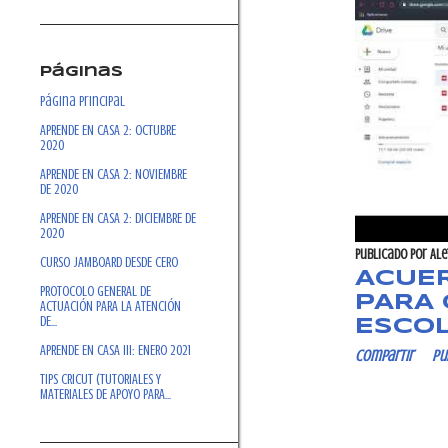
a
d
a
Páginas
s
Página Principal
APRENDE EN CASA 2: OCTUBRE
2020
APRENDE EN CASA 2: NOVIEMBRE
DE 2020
APRENDE EN CASA 2: DICIEMBRE DE
2020
Publicado por
Ale
CURSO JAMBOARD DESDE CERO
ACUER
PROTOCOLO GENERAL DE
PARA 
ACTUACIÓN PARA LA ATENCIÓN
DE...
ESCO
APRENDE EN CASA III: ENERO 2021
Compartir
Pu
TIPS CRICUT (TUTORIALES Y
MATERIALES DE APOYO PARA...