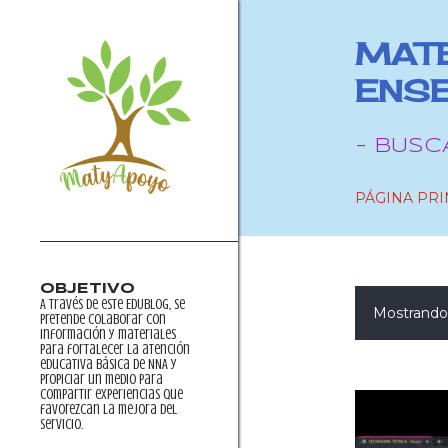
MATE
ENS
- BUSC
PÁGINA PRI
OBJETIVO
A través de este EDUblog, se
Mostrando 
E
pretende colaborar con
información y materiales
para fortalecer la atención
n
educativa básica de NNA y
propiciar un medio para
t
compartir experiencias que
favorezcan la mejora del
r
servicio.