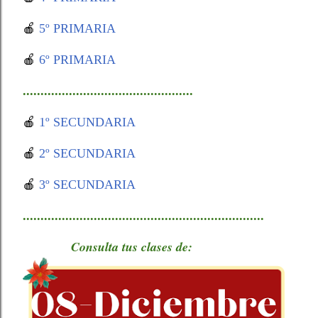
🍎
5º PRIMARIA
🍎
6º PRIMARIA
................................................
🍎
1º SECUNDARIA
🍎
2º SECUNDARIA
🍎
3º SECUNDARIA
....................................................................
Consulta tus clases de: