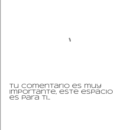
Tu comentario es muy
importante, este espacio
P
es para ti...
u
b
l
i
c
a