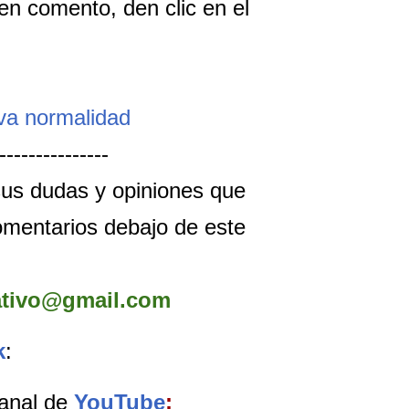
n comento, den clic en el
va normalidad
---------------
us dudas y opiniones que
omentarios debajo de este
tivo@gmail.com
k
:
anal de
YouTube
: