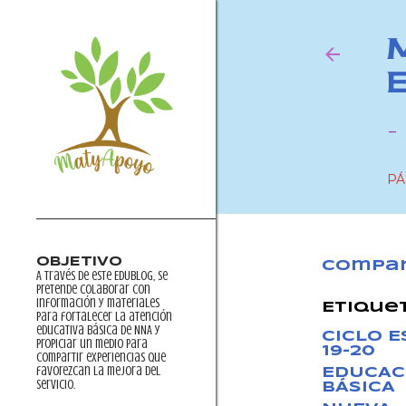
-
PÁ
OBJETIVO
Compar
A través de este EDUblog, se
pretende colaborar con
información y materiales
Etique
para fortalecer la atención
educativa básica de NNA y
CICLO 
propiciar un medio para
19-20
compartir experiencias que
favorezcan la mejora del
EDUCAC
servicio.
BÁSICA