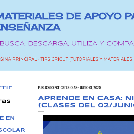
Ir al contenido principal
MATERIALES DE APOYO P
ENSEÑANZA
 BUSCA, DESCARGA, UTILIZA Y COMPA
GINA PRINCIPAL
TIPS CRICUT (TUTORIALES Y MATERIALES 
tir
Publicado por
Carla OlSe
junio 01, 2020
APRENDE EN CASA: N
tas
(CLASES DEL 02/JUNI
E EN
ESCOLAR