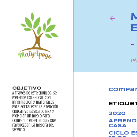
-
PÁ
OBJETIVO
Compar
A través de este EDUblog, se
pretende colaborar con
información y materiales
Etique
para fortalecer la atención
educativa básica de NNA y
2020
propiciar un medio para
compartir experiencias que
APREND
favorezcan la mejora del
CASA
servicio.
CICLO 