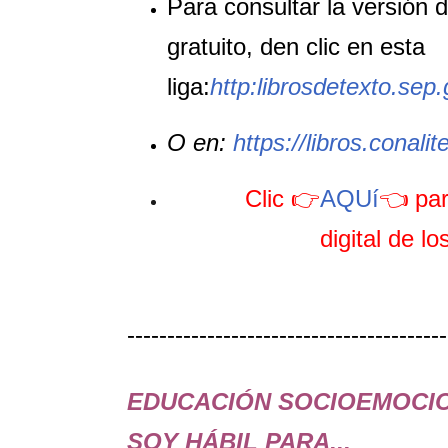
Para consultar la versión di
gratuito, den clic en esta
liga:
http:librosdetexto.sep
O en:
https://libros.conali
Clic 👉
AQUí
👈 par
digital de lo
----------------------------------------
EDUCACIÓN SOCIOEMOCI
SOY HÁBIL PARA...