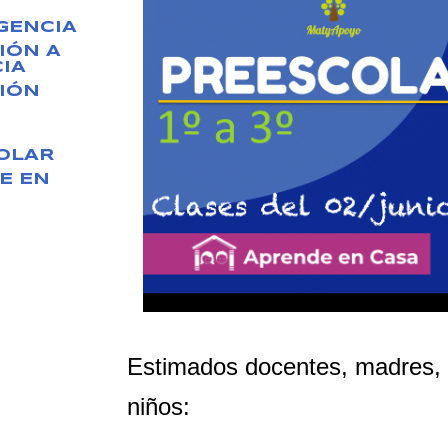
GENCIA
IÓN A
IA
IÓN
OLAR
E EN
Estimados docentes, madres, p
niños: