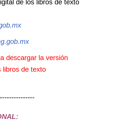
gital de los libros de texto
.gob.mx
teg.gob.mx
a descargar la versión
s libros de texto
---------------
ONAL: