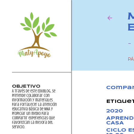
-
PÁ
OBJETIVO
Compar
A través de este EDUblog, se
pretende colaborar con
información y materiales
Etique
para fortalecer la atención
educativa básica de NNA y
2020
propiciar un medio para
compartir experiencias que
APREND
favorezcan la mejora del
CASA
servicio.
CICLO 