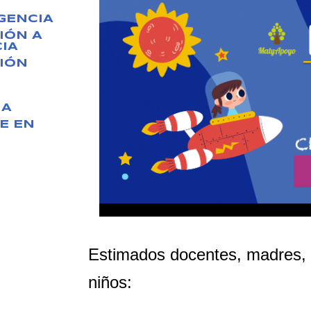
GENCIA
IÓN A
IA
IÓN
IA
E EN
Estimados docentes, madres, p
niños: