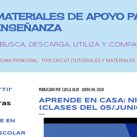
Ir al contenido principal
MATERIALES DE APOYO P
ENSEÑANZA
 BUSCA, DESCARGA, UTILIZA Y COMPA
GINA PRINCIPAL
TIPS CRICUT (TUTORIALES Y MATERIALES 
tir
Publicado por
Carla OlSe
junio 04, 2020
APRENDE EN CASA: N
tas
(CLASES DEL 05/JUNI
E EN
ESCOLAR