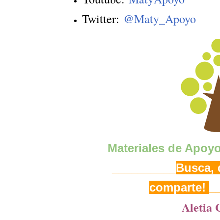
Twitter:
@Maty_Apoyo
Materiales de Apoy
__________
Busca, d
comparte!
_
Aletia C