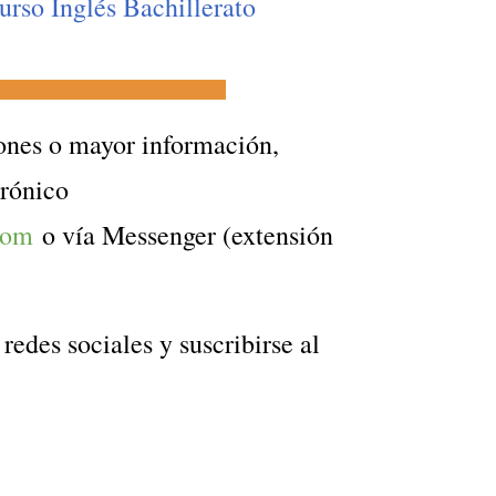
urso Inglés Bachillerato
______________________________
ones o mayor información,
trónico
.com
o vía Messenger (extensión
redes sociales y suscribirse al