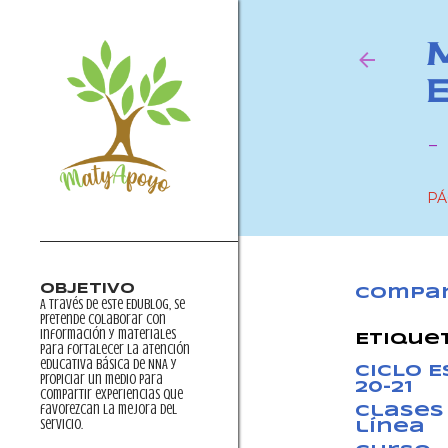
-
PÁ
OBJETIVO
Compar
A través de este EDUblog, se
pretende colaborar con
información y materiales
Etique
para fortalecer la atención
educativa básica de NNA y
CICLO 
propiciar un medio para
20-21
compartir experiencias que
favorezcan la mejora del
clases
servicio.
línea