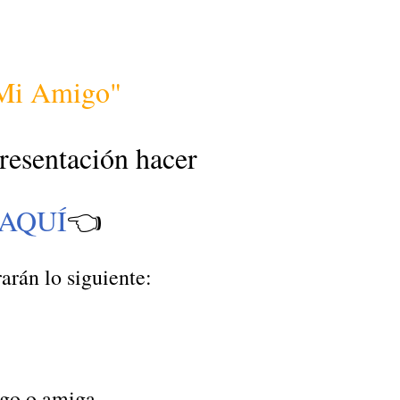
Mi Amigo"
presentación hacer
 AQUÍ
👈
arán lo siguiente:
igo o amiga