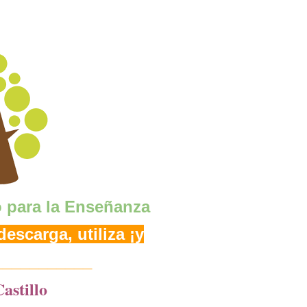
o para la Enseñanza
escarga, utiliza ¡y
___________
astillo