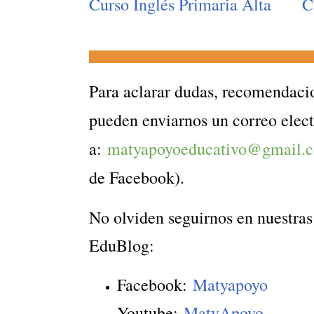
Curso Inglés Primaria Alta
C
_____________________________________________
Para aclarar dudas, recomendaci
pueden enviarnos un corre
o elec
a:
matyapoyoeducativo@gmail
de Facebook).
No olviden seguirnos en nuestras 
EduBlog:
Facebook:
Matyapoyo
Youtube:
MatyApoyo