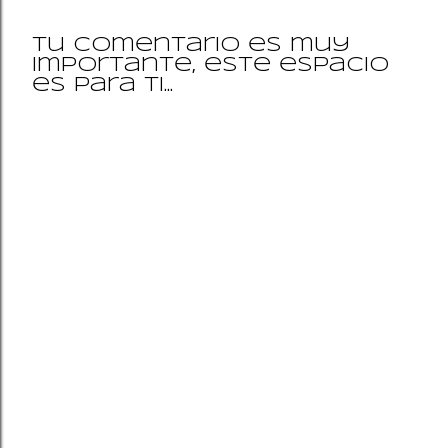
Tu comentario es muy
importante, este espacio
P
es para ti...
u
b
l
i
c
a
r
u
n
c
o
m
e
n
t
a
r
i