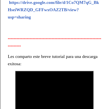
https://drive.google.com/file/d/1Co7QM7qG_Bk
HseiWRZQD_GFFwxOAZ2TB/view?
usp=sharing
----------------------------------------------------------------
---------
Les comparto este breve tutorial para una descarga
exitosa: