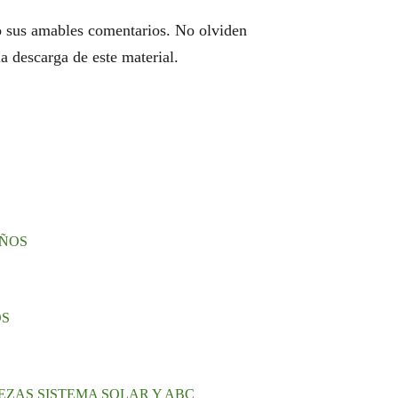
mo sus amables comentarios. No olviden
la descarga de este material.
IÑOS
OS
EZAS SISTEMA SOLAR Y ABC