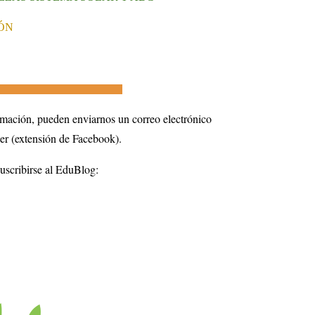
ÓN
___________________________________
rmación, pueden enviarnos un corre
o electrónico
er (extensión de Facebook).
suscribirse al EduBlog: