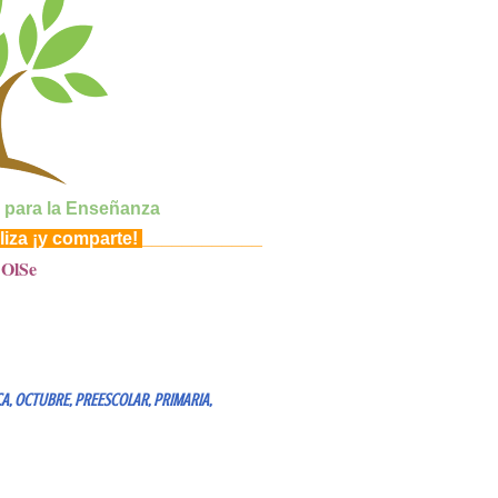
 para la Enseñanza
liza ¡y comparte!
____________
 OlSe
CA
OCTUBRE
PREESCOLAR
PRIMARIA