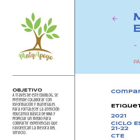
-
PÁ
OBJETIVO
Compar
A través de este EDUblog, se
pretende colaborar con
información y materiales
Etique
para fortalecer la atención
educativa básica de NNA y
2021
propiciar un medio para
compartir experiencias que
CICLO 
favorezcan la mejora del
21-22
servicio.
CTE