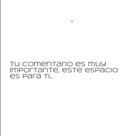
Tu comentario es muy
importante, este espacio
P
es para ti...
u
b
l
i
c
a
r
u
n
c